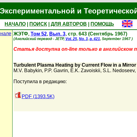
Экспериментальной и Теоретическо
НАЧАЛО
|
ПОИСК
|
ДЛЯ АВТОРОВ
|
ПОМОЩЬ
рнале
ЖЭТФ,
Том 52
,
Вып. 3
, стр. 643 (Сентябрь 1967)
(Английский перевод - JETP,
Vol. 25
,
No. 3
,
p. 421
, September 1967 )
Статья доступна on-line только в английском п
Turbulent Plasma Heating by Current Flow in a Mirro
M.V. Babykin
,
P.P. Gavrin
,
E.K. Zavoiskii
,
S.L. Nedoseev
,
Поступила в редакцию:
PDF (1393.5K)