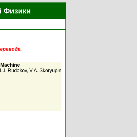
й Физики
ереводе.
r Machine
L.I. Rudakov
,
V.A. Skoryupin