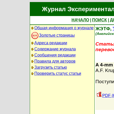
Журнал Экспериментал
НАЧАЛО
|
ПОИСК
|
Д
Общая информация о журнале
ЖЭТФ,
(Английск
Золотые страницы
Адреса редакции
Статья
Содержание журнала
перево
Сообщения редакции
Правила для авторов
A 4-mm 
Загрузить статью
A.F. Kru
Проверить статус статьи
Поступи
PDF (