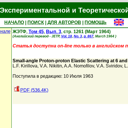
Экспериментальной и Теоретическо
НАЧАЛО
|
ПОИСК
|
ДЛЯ АВТОРОВ
|
ПОМОЩЬ
рнале
ЖЭТФ,
Том 45
,
Вып. 3
, стр. 1261 (Март 1964)
(Английский перевод - JETP,
Vol. 18
,
No. 3
,
p. 867
, March 1964 )
Статья доступна on-line только в английском п
Small-angle Proton-proton Elastic Scattering at 6 an
L.F. Kirillova
,
V.A. Nikitin
,
A.A. Nomofilov
,
V.A. Sviridov
,
L
Поступила в редакцию: 10 Июля 1963
PDF (536.4K)