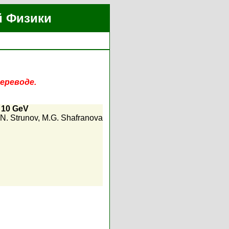
й Физики
ереводе.
d 10 GeV
.N. Strunov
,
M.G. Shafranova