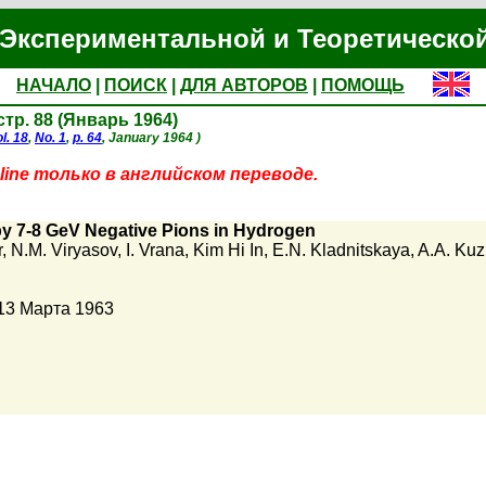
Экспериментальной и Теоретическо
НАЧАЛО
|
ПОИСК
|
ДЛЯ АВТОРОВ
|
ПОМОЩЬ
 стр. 88 (Январь 1964)
l. 18
,
No. 1
,
p. 64
, January 1964 )
ine только в английском переводе.
y 7-8 GeV Negative Pions in Hydrogen
r
,
N.M. Viryasov
,
I. Vrana
,
Kim Hi In
,
E.N. Kladnitskaya
,
A.A. Kuz
13 Марта 1963