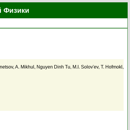
й Физики
netsov
,
A. Mikhul
,
Nguyen Dinh Tu
,
M.I. Solov'ev
,
T. Hofmokl
,