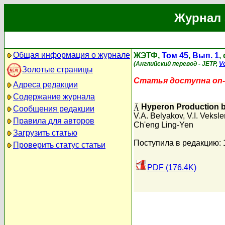
Журнал 
Общая информация о журнале
ЖЭТФ,
Том 45
,
Вып. 1
,
(Английский перевод - JETP,
Vo
Золотые страницы
Статья доступна on-l
Адреса редакции
Содержание журнала
Hyperon Production b
Сообщения редакции
V.A. Belyakov
,
V.I. Veksle
Правила для авторов
Ch'eng Ling-Yen
Загрузить статью
Поступила в редакцию: 
Проверить статус статьи
PDF (176.4K)