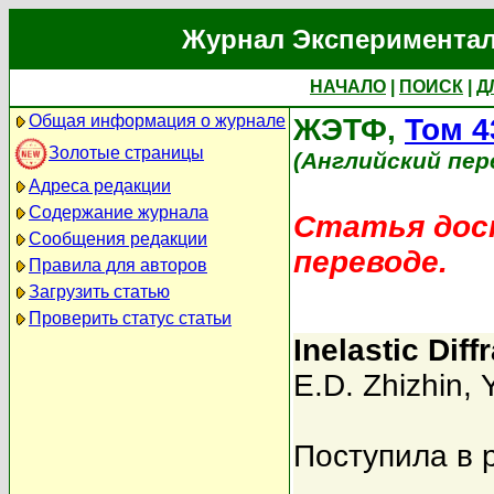
Журнал Экспериментал
НАЧАЛО
|
ПОИСК
|
Д
Общая информация о журнале
ЖЭТФ,
Том 4
Золотые страницы
(Английский пер
Адреса редакции
Содержание журнала
Статья дост
Сообщения редакции
переводе.
Правила для авторов
Загрузить статью
Проверить статус статьи
Inelastic Dif
E.D. Zhizhin
,
Y
Поступила в 