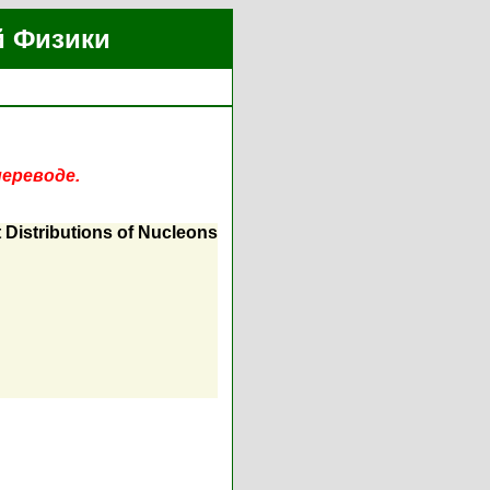
й Физики
переводе.
Distributions of Nucleons