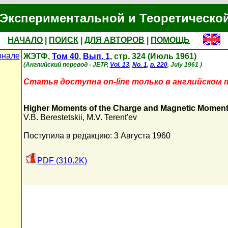
Экспериментальной и Теоретическо
НАЧАЛО
|
ПОИСК
|
ДЛЯ АВТОРОВ
|
ПОМОЩЬ
рнале
ЖЭТФ,
Том 40
,
Вып. 1
, стр. 324 (Июль 1961)
(Английский перевод - JETP,
Vol. 13
,
No. 1
,
p. 220
, July 1961 )
Статья доступна on-line только в английском 
Higher Moments of the Charge and Magnetic Moment 
V.B. Berestetskii
,
M.V. Terent'ev
Поступила в редакцию: 3 Августа 1960
PDF (310.2K)