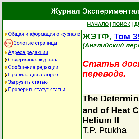
Журнал Экспериментал
НАЧАЛО
|
ПОИСК
|
Д
Общая информация о журнале
ЖЭТФ,
Том 3
Золотые страницы
(Английский пер
Адреса редакции
Содержание журнала
Статья дост
Сообщения редакции
переводе.
Правила для авторов
Загрузить статью
Проверить статус статьи
The Determina
and of Heat C
Helium II
T.P. Ptukha