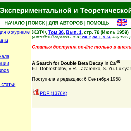
Экспериментальной и Теоретическо
НАЧАЛО
|
ПОИСК
|
ДЛЯ АВТОРОВ
|
ПОМОЩЬ
ия о журнале
ЖЭТФ,
Том 36
,
Вып. 1
, стр. 76 (Июль 1959)
(Английский перевод - JETP,
Vol. 9
,
No. 1
,
p. 54
, July 1959 )
ницы
Статья доступна on-line только в англ
нала
48
кции
A Search for Double Beta Decay in Ca
E.I. Dobrokhotov
,
V.R. Lazarenko
,
S. Yu. Luk'ya
оров
Поступила в редакцию: 6 Сентября 1958
 статьи
PDF (1376K)