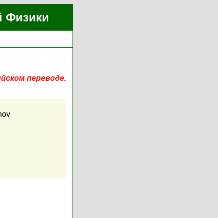
й Физики
ийском переводе.
nov