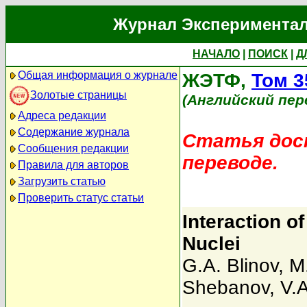
Журнал Экспериментал
НАЧАЛО
|
ПОИСК
|
Д
Общая информация о журнале
ЖЭТФ,
Том 3
Золотые страницы
(Английский пер
Адреса редакции
Содержание журнала
Статья дост
Сообщения редакции
переводе.
Правила для авторов
Загрузить статью
Проверить статус статьи
Interaction o
Nuclei
G.A. Blinov
,
M
Shebanov
,
V.