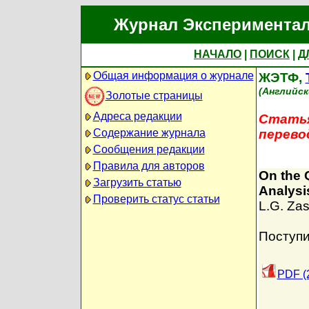
Журнал Экспериментал
НАЧАЛО
|
ПОИСК
|
Д
Общая информация о журнале
ЖЭТФ,
(Английск
Золотые страницы
Адреса редакции
Статья
Содержание журнала
перево
Сообщения редакции
Правила для авторов
On the 
Загрузить статью
Analysi
Проверить статус статьи
L.G. Za
Поступи
PDF (