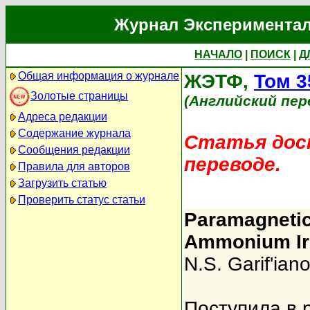
Журнал Экспериментал
НАЧАЛО
|
ПОИСК
|
Д
Общая информация о журнале
ЖЭТФ,
Том 3
Золотые страницы
(Английский пер
Адреса редакции
Содержание журнала
Статья дост
Сообщения редакции
переводе.
Правила для авторов
Загрузить статью
Проверить статус статьи
Paramagnetic
Ammonium Iro
N.S. Garif'ian
Поступила в 