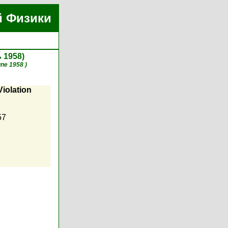
й Физики
ь 1958)
une 1958 )
Violation
57