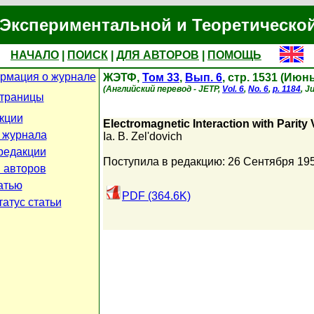
Экспериментальной и Теоретическо
НАЧАЛО
|
ПОИСК
|
ДЛЯ АВТОРОВ
|
ПОМОЩЬ
рмация о журнале
ЖЭТФ,
Том 33
,
Вып. 6
, стр. 1531 (Июн
(Английский перевод - JETP,
Vol. 6
,
No. 6
,
p. 1184
, J
страницы
кции
Electromagnetic Interaction with Parity 
 журнала
Ia. B. Zel'dovich
редакции
Поступила в редакцию: 26 Сентября 19
 авторов
атью
PDF (364.6K)
атус статьи