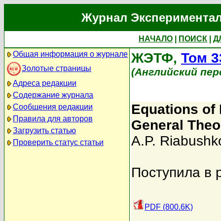
Журнал Экспериментал
НАЧАЛО
|
ПОИСК
|
Д
Общая информация о журнале
ЖЭТФ,
Том 3
Золотые страницы
(Английский пер
Адреса редакции
Содержание журнала
Equations of 
Сообщения редакции
Правила для авторов
General Theor
Загрузить статью
A.P. Riabushk
Проверить статус статьи
Поступила в 
PDF (800.6K)