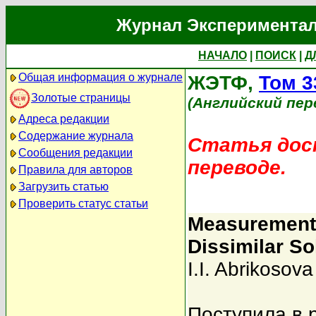
Журнал Экспериментал
НАЧАЛО
|
ПОИСК
|
Д
Общая информация о журнале
ЖЭТФ,
Том 3
Золотые страницы
(Английский пер
Адреса редакции
Содержание журнала
Статья дост
Сообщения редакции
переводе.
Правила для авторов
Загрузить статью
Проверить статус статьи
Measurements
Dissimilar So
I.I. Abrikosova
Поступила в 