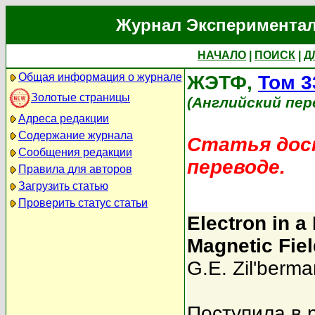
Журнал Экспериментал
НАЧАЛО
|
ПОИСК
|
Д
Общая информация о журнале
ЖЭТФ,
Том 3
Золотые страницы
(Английский пер
Адреса редакции
Содержание журнала
Статья дост
Сообщения редакции
переводе.
Правила для авторов
Загрузить статью
Проверить статус статьи
Electron in 
Magnetic Field
G.E. Zil'berma
Поступила в 