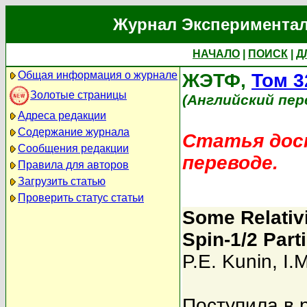
Журнал Экспериментал
НАЧАЛО
|
ПОИСК
|
Д
Общая информация о журнале
ЖЭТФ,
Том 3
Золотые страницы
(Английский пер
Адреса редакции
Содержание журнала
Статья дост
Сообщения редакции
переводе.
Правила для авторов
Загрузить статью
Проверить статус статьи
Some Relativi
Spin-1/2 Part
P.E. Kunin
,
I.
Поступила в 