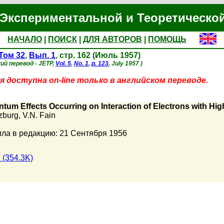
Экспериментальной и Теоретическо
НАЧАЛО
|
ПОИСК
|
ДЛЯ АВТОРОВ
|
ПОМОЩЬ
Том 32
,
Вып. 1
, стр. 162 (Июль 1957)
ий перевод - JETP,
Vol. 5
,
No. 1
,
p. 123
, July 1957 )
 доступна on-line только в английском переводе.
tum Effects Occurring on Interaction of Electrons with Hig
nzburg
,
V.N. Fain
ла в редакцию: 21 Сентября 1956
 (354.3K)