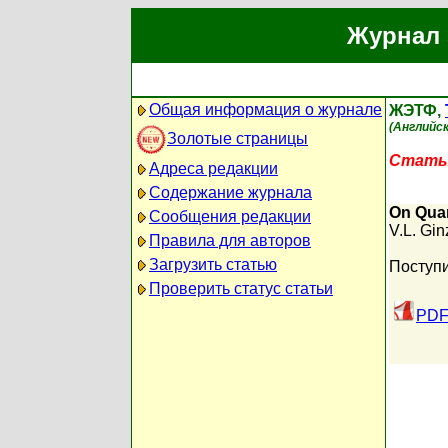
Журнал 
Общая информация о журнале
ЖЭТФ,
(Английск
Золотые страницы
Статья
Адреса редакции
Содержание журнала
On Quan
Сообщения редакции
V.L. Gi
Правила для авторов
Загрузить статью
Поступи
Проверить статус статьи
PDF