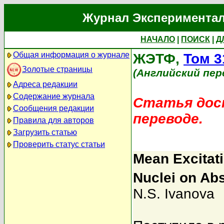
Журнал Экспериментал
НАЧАЛО
|
ПОИСК
|
Д
Общая информация о журнале
ЖЭТФ,
Том 3
Золотые страницы
(Английский пер
Адреса редакции
Содержание журнала
Статья дост
Сообщения редакции
переводе.
Правила для авторов
Загрузить статью
Проверить статус статьи
Mean Excitat
Nuclei on Abs
N.S. Ivanova