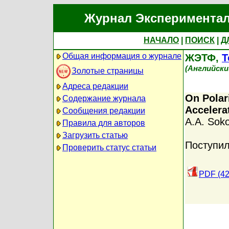
Журнал Экспериментал
НАЧАЛО
|
ПОИСК
|
Д
Общая информация о журнале
ЖЭТФ,
Т
(Английски
Золотые страницы
Адреса редакции
On Polari
Содержание журнала
Accelera
Сообщения редакции
A.A. Soko
Правила для авторов
Загрузить статью
Поступил
Проверить статус статьи
PDF (42