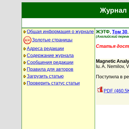
Журнал 
Общая информация о журнале
ЖЭТФ,
Том 30
(Английский перево
Золотые страницы
Статья досту
Адреса редакции
Содержание журнала
Magnetic Analys
Сообщения редакции
Iu. A. Nemilov
,
V
Правила для авторов
Загрузить статью
Поступила в р
Проверить статус статьи
PDF (460.5