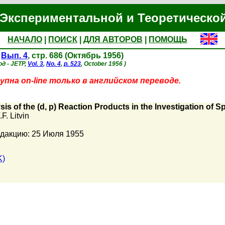
Экспериментальной и Теоретическо
НАЧАЛО
|
ПОИСК
|
ДЛЯ АВТОРОВ
|
ПОМОЩЬ
,
Вып. 4
, стр. 686 (Октябрь 1956)
д - JETP,
Vol. 3
,
No. 4
,
p. 523
, October 1956 )
пна on-line только в английском переводе.
is of the (d, p) Reaction Products in the Investigation of S
.F. Litvin
едакцию: 25 Июля 1955
K)