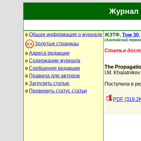
Журнал 
Общая информация о журнале
ЖЭТФ,
Том 30
(Английский перево
Золотые страницы
Статья досту
Адреса редакции
Содержание журнала
The Propagatio
Сообщения редакции
I.M. Khalatnikov
Правила для авторов
Загрузить статью
Поступила в ре
Проверить статус статьи
PDF (319.2