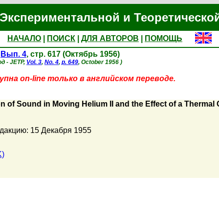
Экспериментальной и Теоретическо
НАЧАЛО
|
ПОИСК
|
ДЛЯ АВТОРОВ
|
ПОМОЩЬ
,
Вып. 4
, стр. 617 (Октябрь 1956)
д - JETP,
Vol. 3
,
No. 4
,
p. 649
, October 1956 )
пна on-line только в английском переводе.
n of Sound in Moving Helium II and the Effect of a Therma
дакцию: 15 Декабря 1955
K)