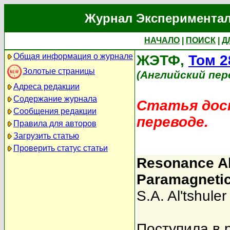
Журнал Экспериментал
НАЧАЛО
|
ПОИСК
|
Д
Общая информация о журнале
ЖЭТФ,
Том 2
Золотые страницы
(Английский пер
Адреса редакции
Содержание журнала
Статья дост
Сообщения редакции
переводе.
Правила для авторов
Загрузить статью
Проверить статус статьи
Resonance Ab
Paramagnetic
S.A. Al'tshuler
Поступила в 