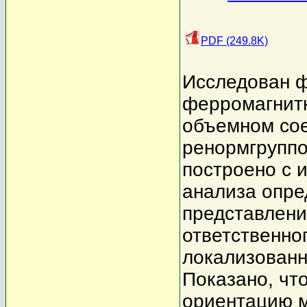
PDF (249.8K)
Исследован ф
ферромагнит
объемном со
ренормгруппо
построено с 
анализа опре
представлени
ответственног
локализованн
Показано, чт
ориентацию м