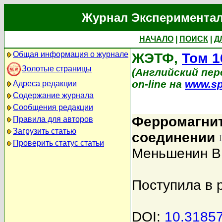
Журнал Экспериментал
НАЧАЛО
|
ПОИСК
|
Д
Общая информация о журнале
ЖЭТФ,
Том 1
Золотые страницы
(Английский пере
on-line на
www.sp
Адреса редакции
Содержание журнала
Сообщения редакции
Ферромагнит
Правила для авторов
Загрузить статью
соединении
Проверить статус статьи
Меньшенин В
Поступила в 
DOI:
10.3185