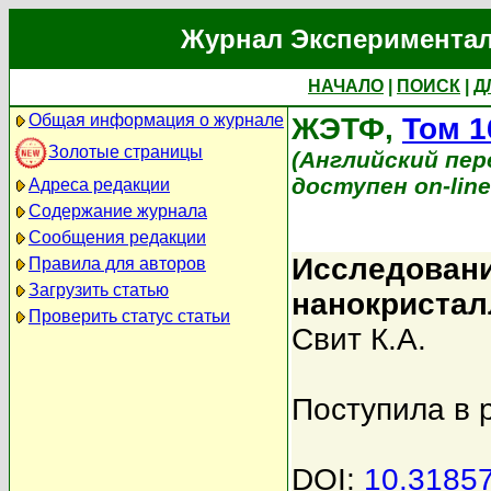
Журнал Экспериментал
НАЧАЛО
|
ПОИСК
|
Д
Общая информация о журнале
ЖЭТФ,
Том 1
Золотые страницы
(Английский перев
доступен on-lin
Адреса редакции
Содержание журнала
Сообщения редакции
Исследован
Правила для авторов
Загрузить статью
нанокристал
Проверить статус статьи
Свит К.А.
Поступила в 
DOI:
10.3185