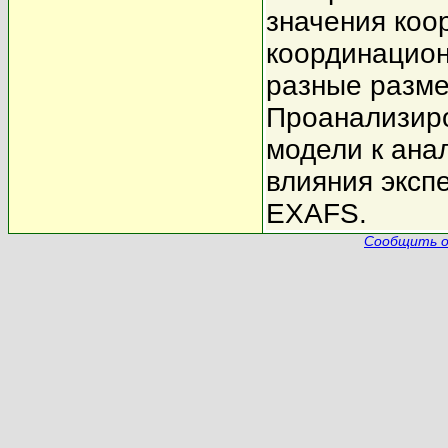
значения коо
координацио
разные разме
Проанализир
модели к ана
влияния эксп
EXAFS.
Сообщить о