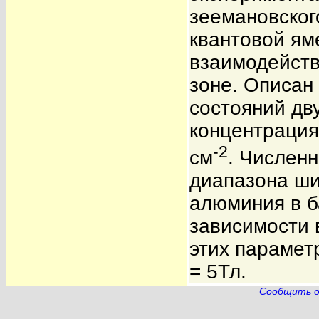
зеемановског
квантовой ям
взаимодействи
зоне. Описан
состояний дв
концентрация
-2
см
. Числен
диапазона ши
алюминия в б
зависимости 
этих парамет
= 5Тл.
Сообщить о