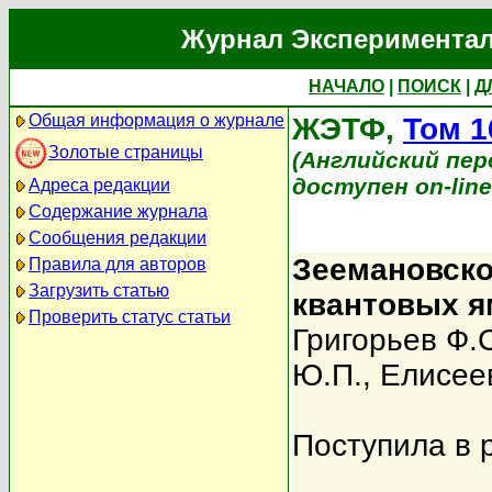
Журнал Экспериментал
НАЧАЛО
|
ПОИСК
|
Д
Общая информация о журнале
ЖЭТФ,
Том 1
Золотые страницы
(Английский перев
доступен on-lin
Адреса редакции
Содержание журнала
Сообщения редакции
Зеемановско
Правила для авторов
Загрузить статью
квантовых 
Проверить статус статьи
Григорьев Ф.
Ю.П.
,
Елисее
Поступила в 