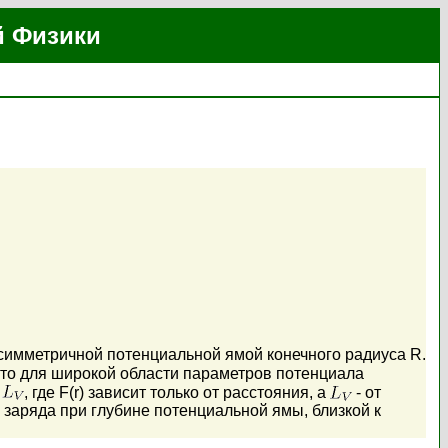
й Физики
симметричной потенциальной ямой конечного радиуса R.
 что для широкой области параметров потенциала
, где F(r) зависит только от расстояния, а
- от
заряда при глубине потенциальной ямы, близкой к