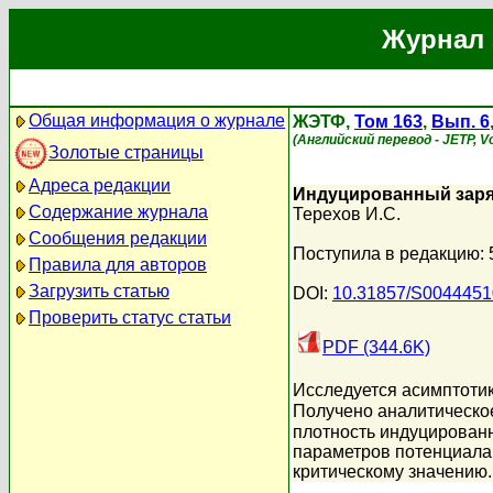
Журнал 
Общая информация о журнале
ЖЭТФ,
Том 163
,
Вып. 6
(Английский перевод - JETP, Vo
Золотые страницы
Адреса редакции
Индуцированный заря
Содержание журнала
Терехов И.С.
Сообщения редакции
Поступила в редакцию: 
Правила для авторов
Загрузить статью
DOI:
10.31857/S004445
Проверить статус статьи
PDF (344.6K)
Исследуется асимптоти
Получено аналитическ
плотность индуцирован
параметров потенциала.
критическому значению.