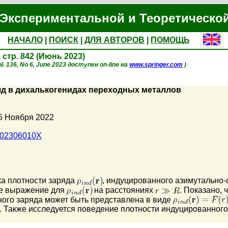
Экспериментальной и Теоретическо
НАЧАЛО
|
ПОИСК
|
ДЛЯ АВТОРОВ
|
ПОМОЩЬ
, стр. 842 (Июнь 2023)
l. 136, No 6, June 2023 доступен on-line на
www.springer.com
)
д в дихалькогенидах переходных металлов
5 Ноября 2022
102306010X
ка плотности заряда
, индуцированного азимутально-
ое выражение для
на расстояниях
. Показано,
ного заряда может быть представлена в виде
 Также исследуется поведение плотности индуцированного 