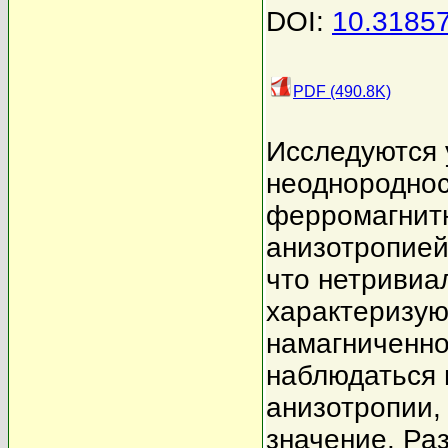
DOI:
10.3185
PDF (490.8K)
Исследуются 
неоднородно
ферромагнитн
анизотропией
что нетривиа
характеризую
намагниченно
наблюдаться 
анизотропии,
значение. Ра