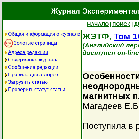
Журнал Экспериментал
НАЧАЛО
|
ПОИСК
|
Д
Общая информация о журнале
ЖЭТФ,
Том 1
Золотые страницы
(Английский перев
доступен on-lin
Адреса редакции
Содержание журнала
Сообщения редакции
Особенност
Правила для авторов
Загрузить статью
неоднородны
Проверить статус статьи
магнитных п
Магадеев Е.Б
Поступила в 