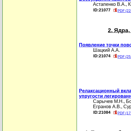
Астапенко В.А.
,
К
ID:21077
PDF (22
2. Ядра
Появление точки пов
Шацкий А.А.
ID:21074
PDF (25
Релаксационный вкла
упругости легирова
Сарычев М.Н.
,
Бо
Егранов А.В.
,
Сур
ID:21084
PDF (17