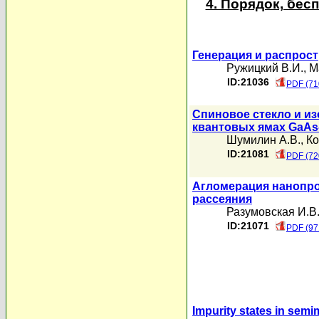
4. Порядок, бе
Генерация и распрос
Ружицкий В.И.
,
М
ID:21036
PDF (71
Спиновое стекло и и
квантовых ямах GaAs
Шумилин А.В.
,
Ко
ID:21081
PDF (72
Агломерация нанопро
рассеяния
Разумовская И.В
ID:21071
PDF (97
Impurity states in sem