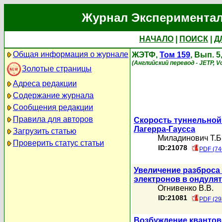
Журнал Экспериментал
НАЧАЛО
|
ПОИСК
|
Д
Общая информация о журнале
ЖЭТФ,
Том 159
, Вып. 5
(Английский перевод - JETP, Vo
Золотые страницы
Адреса редакции
Содержание журнала
Сообщения редакции
Правила для авторов
Скорость туннельной 
Лагерра-Гаусса
Загрузить статью
Миладинович Т.Б
Проверить статус статьи
ID:21078
PDF (74
Увеличение разброса
электронов в ондуля
Огнивенко В.В.
ID:21081
PDF (29
Возбуждение квантов