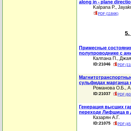
along in - plane directi
Kalpana P.
,
Jayak
PDF (1184K)
5
Примесные состояния
полупроводнике с а
Калпана П.
,
Джая
ID:21046
PDF (11
Магнитотранспортные
сульфидах марганца
Романова О.Б.
,
А
ID:21037
PDF (60
Генерация высших га
переходе Лифшица в 
Казарян А.Г.
ID:21075
PDF (45