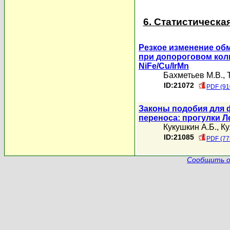
6. Статистическа
Резкое изменение об
при допороговом кол
NiFe/Cu/IrMn
Бахметьев М.В.
,
ID:21072
PDF (91
Законы подобия для 
переноса: прогулки Л
Кукушкин А.Б.
,
Ку
ID:21085
PDF (77
Сообщить о