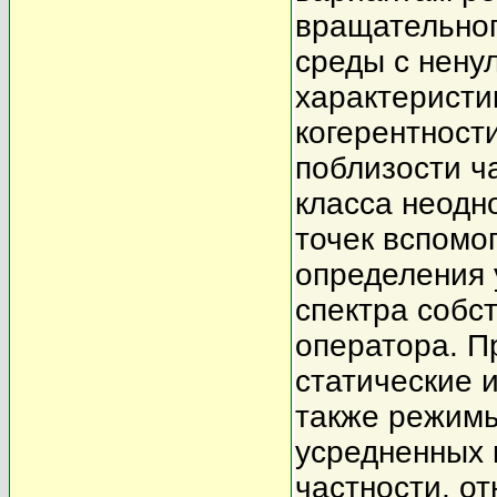
вращательно
среды с нену
характеристи
когерентност
поблизости ч
класса неодн
точек вспомо
определения 
спектра собс
оператора. П
статические 
также режимы
усредненных 
частности, о