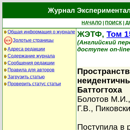
Журнал Экспериментал
НАЧАЛО
|
ПОИСК
|
Д
Общая информация о журнале
ЖЭТФ,
Том 1
Золотые страницы
(Английский перев
доступен on-lin
Адреса редакции
Содержание журнала
Сообщения редакции
Пространств
Правила для авторов
Загрузить статью
неидентичны
Проверить статус статьи
Баттогтоха
Болотов М.И.
Г.В.
,
Пиковски
Поступила в 