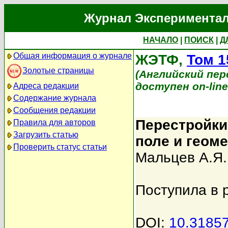
Журнал Экспериментал
НАЧАЛО
|
ПОИСК
|
Д
Общая информация о журнале
ЖЭТФ,
Том 1
Золотые страницы
(Английский перев
доступен on-lin
Адреса редакции
Содержание журнала
Сообщения редакции
Перестройки
Правила для авторов
Загрузить статью
поле и геом
Проверить статус статьи
Мальцев А.Я.
Поступила в 
DOI:
10.3185