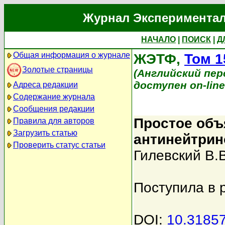
Журнал Экспериментал
НАЧАЛО
|
ПОИСК
|
Д
Общая информация о журнале
ЖЭТФ,
Том 1
Золотые страницы
(Английский перев
доступен on-lin
Адреса редакции
Содержание журнала
Сообщения редакции
Простое объ
Правила для авторов
Загрузить статью
антинейтрин
Проверить статус статьи
Гилевский В.В
Поступила в 
DOI:
10.3185