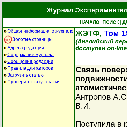
Журнал Экспериментал
НАЧАЛО
|
ПОИСК
|
Д
Общая информация о журнале
ЖЭТФ,
Том 1
Золотые страницы
(Английский перев
доступен on-lin
Адреса редакции
Содержание журнала
Сообщения редакции
Связь повер
Правила для авторов
Загрузить статью
подвижности
Проверить статус статьи
атомистичес
Антропов А.С
В.И.
Поступила в 