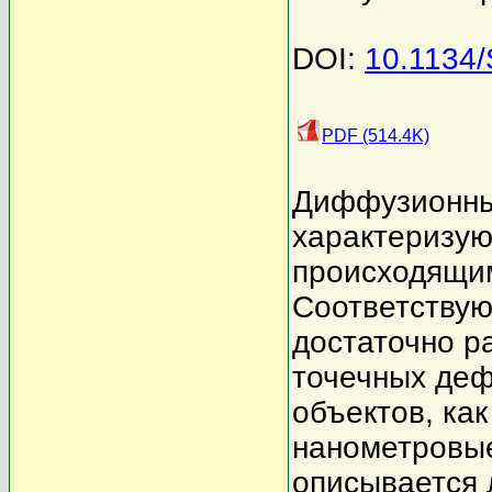
DOI:
10.1134
PDF (514.4K)
Диффузионны
характеризую
происходящим
Соответствую
достаточно р
точечных деф
объектов, ка
нанометровые
описывается 