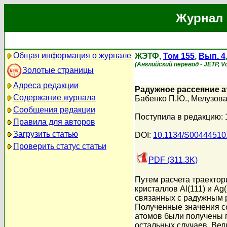
Журнал 
Общая информация о журнале
ЖЭТФ,
Том 155
,
Вып. 4
(Английский перевод - JETP, Vol
Золотые страницы
Адреса редакции
Радужное рассеяние а
Содержание журнала
Бабенко П.Ю.
,
Мелузова
Сообщения редакции
Поступила в редакцию: 
Правила для авторов
Загрузить статью
DOI:
10.1134/S0044451
Проверить статус статьи
PDF (311.3K)
Путем расчета траектор
кристаллов Al(111) и Ag
связанных с радужным р
Полученные значения с
атомов были получены п
остальных случаев. Ве