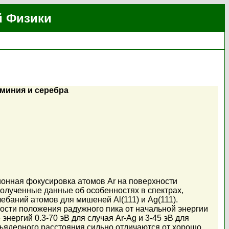
й Физики
миния и серебра
ионная фокусировка атомов Ar на поверхности
. Полученные данные об особенностях в спектрах,
баний атомов для мишеней Al(111) и Ag(111).
ости положения радужного пика от начальной энергии
ергий 0.3-70 эВ для случая Ar-Ag и 3-45 эВ для
ъядерного расстояния сильно отличаются от хорошо