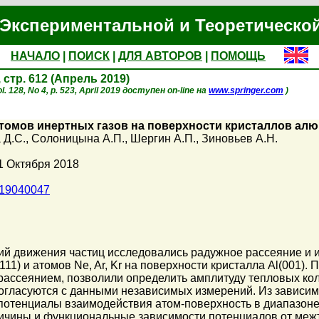
Экспериментальной и Теоретическо
НАЧАЛО
|
ПОИСК
|
ДЛЯ АВТОРОВ
|
ПОМОЩЬ
, стр. 612 (Апрель 2019)
. 128, No 4, p. 523, April 2019 доступен on-line на
www.springer.com
)
томов инертных газов на поверхности кристаллов алю
 Д.С.
,
Солоницына А.П.
,
Шергин А.П.
,
Зиновьев А.Н.
1 Октября 2018
019040047
ий движения частиц исследовались радужное рассеяние и 
(111) и атомов Ne, Ar, Kr на поверхности кристалла Al(001)
ассеянием, позволили определить амплитуду тепловых коле
огласуются с данными независимых измерений. Из зависим
отенциалы взаимодействия атом-поверхность в диапазоне эн
личины и функциональные зависимости потенциалов от меж