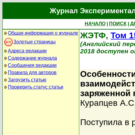
Журнал Экспериментал
НАЧАЛО
|
ПОИСК
|
Д
Общая информация о журнале
ЖЭТФ,
Том 1
Золотые страницы
(Английский перев
2018 доступен on
Адреса редакции
Содержание журнала
Сообщения редакции
Особенности
Правила для авторов
Загрузить статью
взаимодейст
Проверить статус статьи
заряженной 
Курапцев А.С
Поступила в 