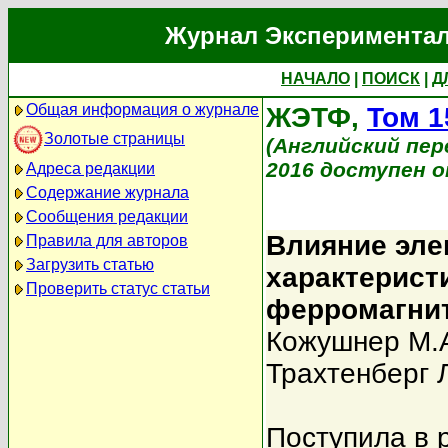
Журнал Экспериментал
НАЧАЛО
|
ПОИСК
|
Д
Общая информация о журнале
ЖЭТФ,
Том 1
Золотые страницы
(Английский перев
2016 доступен on
Адреса редакции
Содержание журнала
Сообщения редакции
Влияние эле
Правила для авторов
Загрузить статью
характерист
Проверить статус статьи
ферромагнит
Кожушнер М.
Трахтенберг 
Поступила в 