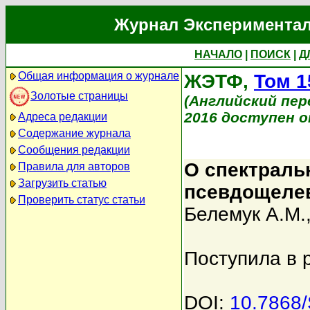
Журнал Экспериментал
НАЧАЛО
|
ПОИСК
|
Д
Общая информация о журнале
ЖЭТФ,
Том 1
Золотые страницы
(Английский перев
2016 доступен on
Адреса редакции
Содержание журнала
Сообщения редакции
О спектраль
Правила для авторов
Загрузить статью
псевдощеле
Проверить статус статьи
Белемук А.М.
Поступила в 
DOI:
10.7868