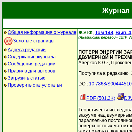
Журнал 
Общая информация о журнале
ЖЭТФ,
Том 148
,
Вып. 4
(Английский перевод - JETP, Vo
Золотые страницы
Адреса редакции
ПОТЕРИ ЭНЕРГИИ З
Содержание журнала
ДВУМЕРНОЙ И ТРЕХ
Аверков Ю.О.
,
Прокопен
Сообщения редакции
Правила для авторов
Поступила в редакцию: 
Загрузить статью
DOI:
10.7868/S0044451
Проверить статус статьи
PDF (501.3K)
DJV
Теоретически исследов
вакууме над двумерным
параллельно постоянном
поверхностных магнитоп
этих потерь от концент