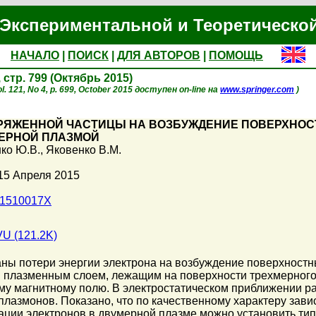
Экспериментальной и Теоретическо
НАЧАЛО
|
ПОИСК
|
ДЛЯ АВТОРОВ
|
ПОМОЩЬ
, стр. 799 (Октябрь 2015)
l. 121, No 4, p. 699, October 2015 доступен on-line на
www.springer.com
)
АРЯЖЕННОЙ ЧАСТИЦЫ НА ВОЗБУЖДЕНИЕ ПОВЕРХНОС
МЕРНОЙ ПЛАЗМОЙ
ко Ю.В.
,
Яковенко В.М.
15 Апреля 2015
01510017X
U (121.2K)
аны потери энергии электрона на возбуждение поверхност
 плазменным слоем, лежащим на поверхности трехмерного 
у магнитному полю. В электростатическом приближении ра
лазмонов. Показано, что по качественному характеру зав
рации электронов в двумерной плазме можно установить тип