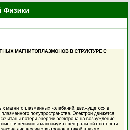
й Физики
ТНЫХ МАГНИТОПЛАЗМОНОВ В СТРУКТУРЕ С
ных магнитоплазменных колебаний, движущегося в
плазменного полупространства. Электрон движется
ссчитаны потери энергии электрона на возбуждение
исимости величины максимума спектральной плотности
 закона дисперсии электронов в такой плазме