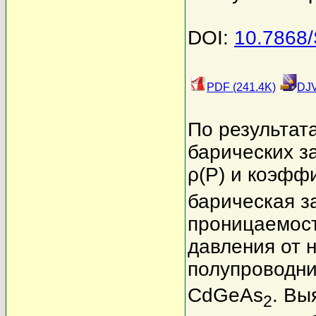
DOI:
10.7868
PDF (241.4K)
DJV
По результат
барических з
ρ(P) и коэфф
барическая з
проницаемост
давления от 
полупроводни
CdGeAs
. Вы
2