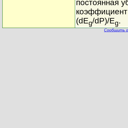
постоянная у
коэффициент 
(dE
/dP)/E
.
g
g
Сообщить о