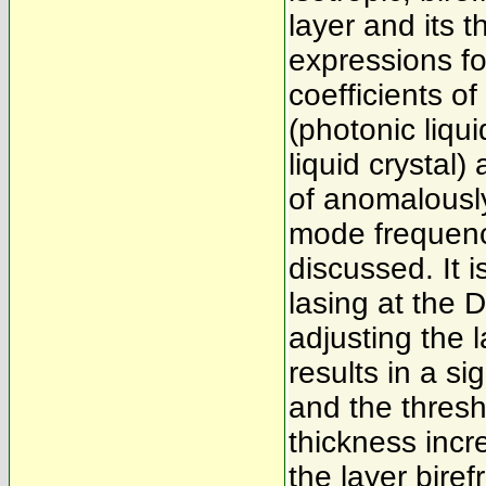
layer and its 
expressions fo
coefficients o
(photonic liqui
liquid crystal
of anomalously
mode frequency
discussed. It 
lasing at the 
adjusting the 
results in a si
and the thresh
thickness incr
the layer bire