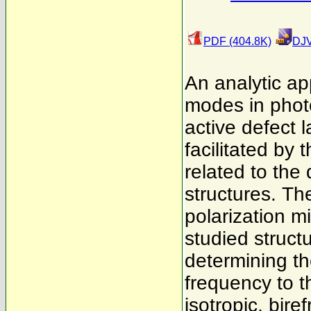
PDF (404.8K)
DJV
An analytic ap
modes in photo
active defect 
facilitated by
related to the 
structures. Th
polarization mi
studied struct
determining th
frequency to th
isotropic, bire