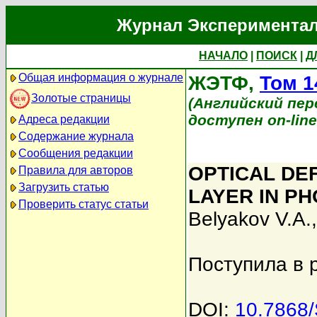
Журнал Экспериментал
НАЧАЛО
|
ПОИСК
|
Д
Общая информация о журнале
ЖЭТФ,
Том 1
Золотые страницы
(Английский перев
доступен on-lin
Адреса редакции
Содержание журнала
Сообщения редакции
OPTICAL DE
Правила для авторов
Загрузить статью
LAYER IN PH
Проверить статус статьи
Belyakov V.A.
Поступила в 
DOI:
10.7868