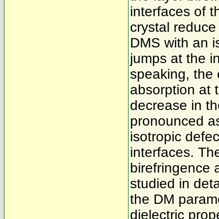
interfaces of t
crystal reduce
DMS with an is
jumps at the i
speaking, the 
absorption at
decrease in th
pronounced as
isotropic defec
interfaces. Th
birefringence a
studied in deta
the DM parame
dielectric prop