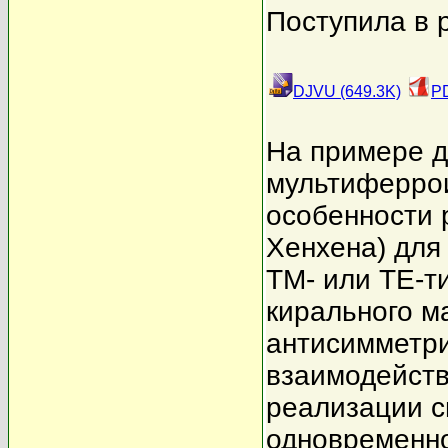
Поступила в 
DJVU (649.3K)
PD
На примере 
мультиферрои
особенности 
Хенхена) для
TM- или TE-т
кирального м
антисимметр
взаимодейств
реализации с
одновременно