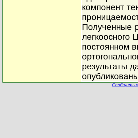
компонент те
проницаемост
Полученные р
легкоосного 
постоянном в
ортогонально
результаты д
опубликованы 
Сообщить о