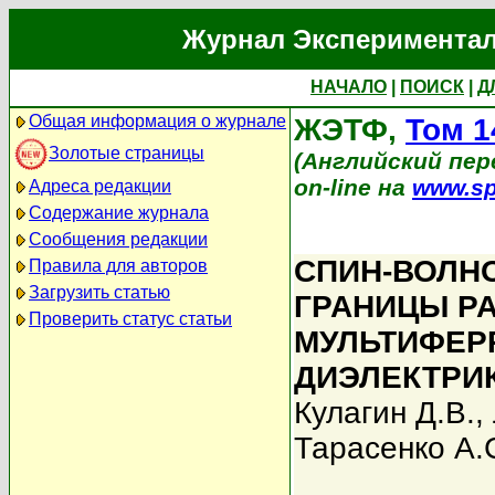
Журнал Экспериментал
НАЧАЛО
|
ПОИСК
|
Д
Общая информация о журнале
ЖЭТФ,
Том 1
Золотые страницы
(Английский пере
on-line на
www.sp
Адреса редакции
Содержание журнала
Сообщения редакции
СПИН-ВОЛН
Правила для авторов
Загрузить статью
ГРАНИЦЫ Р
Проверить статус статьи
МУЛЬТИФЕР
ДИЭЛЕКТРИ
Кулагин Д.В.
,
Тарасенко А.