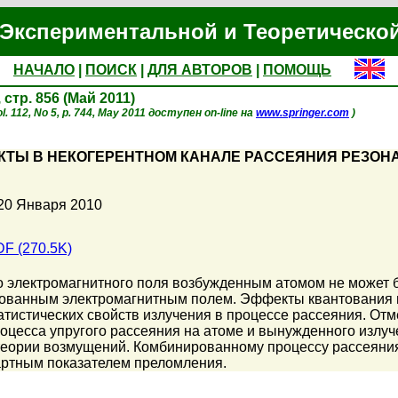
Экспериментальной и Теоретическо
НАЧАЛО
|
ПОИСК
|
ДЛЯ АВТОРОВ
|
ПОМОЩЬ
, стр. 856 (Май 2011)
l. 112, No 5, p. 744, May 2011 доступен on-line на
www.springer.com
)
КТЫ В НЕКОГЕРЕНТНОМ КАНАЛЕ РАССЕЯНИЯ РЕЗО
20 Января 2010
F (270.5K)
 электромагнитного поля возбужденным атомом не может б
ованным электромагнитным полем. Эффекты квантования п
атистических свойств излучения в процессе рассеяния. От
роцесса упругого рассеяния на атоме и вынужденного излу
теории возмущений. Комбинированному процессу рассеяния
ртным показателем преломления.