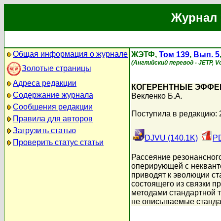
Журнал 
Общая информация о журнале
ЖЭТФ,
Том 139
,
Вып. 5
(Английский перевод - JETP, Vo
Золотые страницы
Адреса редакции
КОГЕРЕНТНЫЕ ЭФФЕ
Содержание журнала
Векленко Б.А.
Сообщения редакции
Поступила в редакцию: 
Правила для авторов
Загрузить статью
DJVU (140.1K)
PD
Проверить статус статьи
Рассеяние резонансного
оперирующей с неквант
приводят к эволюции ст
состоящего из связки п
методами стандартной 
не описываемые станда