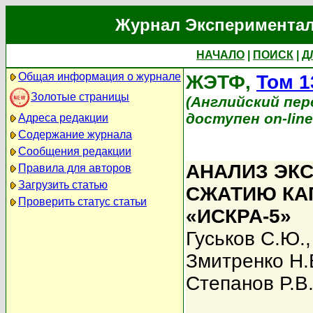
Журнал Экспериментал
НАЧАЛО
|
ПОИСК
|
Д
Общая информация о журнале
ЖЭТФ,
Том 1
Золотые страницы
(Английский перев
доступен on-lin
Адреса редакции
Содержание журнала
Сообщения редакции
АНАЛИЗ ЭК
Правила для авторов
Загрузить статью
СЖАТИЮ КА
Проверить статус статьи
«ИСКРА-5»
Гуськов С.Ю.
Змитренко Н.
Степанов Р.В