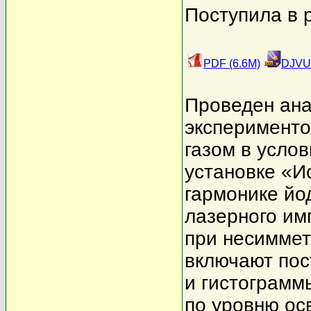
Поступила в 
PDF (6.6M)
DJVU 
Проведен ана
эксперименто
газом в усло
установке «Ис
гармонике йод
лазерного им
при несиммет
включают пос
и гистограмм
по уровню ос