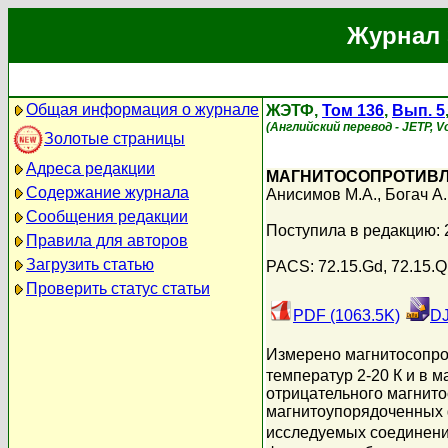
Журнал 
Общая информация о журнале
ЖЭТФ,
Том 136
,
Вып. 5
(Английский перевод - JETP, Vo
Золотые страницы
Адреса редакции
МАГНИТОСОПРОТИВЛ
Содержание журнала
Анисимов М.А.
,
Богач А.
Сообщения редакции
Поступила в редакцию: 
Правила для авторов
Загрузить статью
PACS: 72.15.Gd, 72.15.
Проверить статус статьи
PDF (1063.5K)
DJ
Измерено магнитосопро
температур 2-20 К и в 
отрицательного магнит
магнитоупорядоченных 
исследуемых соединени