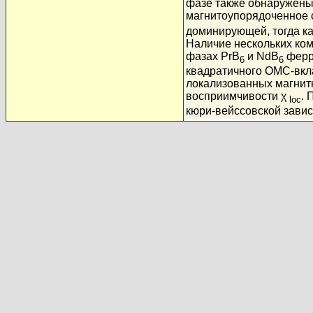
фазе также обнаружены
магнитоупорядоченное 
доминирующей, тогда к
Наличие нескольких ко
фазах PrB
и NdB
ферро
6
6
квадратичного ОМС-вкл
локализованных магнит
восприимчивости χ
. 
loc
кюри-вейссовской зави