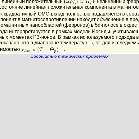
 линейный положительный (
) и нелинейный фер
состояние линейная положительная компонента в магнито
ак квадратичный ОМС-вклад полностью подавляется в сора
мпонент в магнитосопротивлении находит объяснение в п
магнитных нанообластей (ферронов) в 5d-полосе в окрес
ада интерпретируется в рамках модели Иосиды, учитывающ
ных моментах РЗ-ионов. В рамках используемого подхода 
Показано, что в диапазоне температур T
loc для исследуем
N
симостью
.
Сообщить о технических проблемах