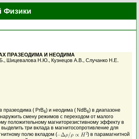
й Физики
АХ ПРАЗЕОДИМА И НЕОДИМА
Б.
,
Шицевалова Н.Ю.
,
Кузнецов А.В.
,
Случанко Н.Е.
в празеодима ( PrB
) и неодима ( NdB
) в диапазоне
6
6
бнаружить смену режимов с переходом от малого
ому положительному магниторезистивному эффекту в
т выделить три вклада в магнитосопротивление для
нитному полю вкладом (
) в парамагнитной