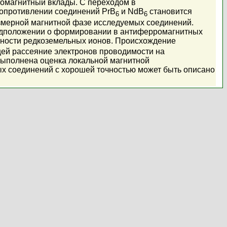
ромагнитный вклады. С переходом в
сопротивлении соединений PrB
и NdB
становится
6
6
змерной магнитной фазе исследуемых соединений.
редположении о формировании в антиферромагнитных
тности редкоземельных ионов. Происхождение
ей рассеяние электронов проводимости на
выполнена оценка локальной магнитной
ых соединений с хорошей точностью может быть описано