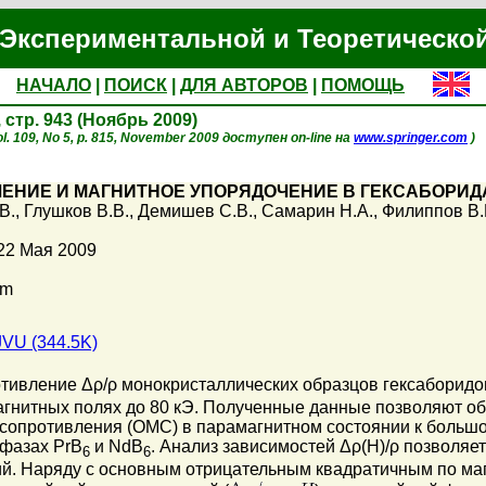
Экспериментальной и Теоретическо
НАЧАЛО
|
ПОИСК
|
ДЛЯ АВТОРОВ
|
ПОМОЩЬ
, стр. 943 (Ноябрь 2009)
l. 109, No 5, p. 815, November 2009 доступен on-line на
www.springer.com
)
ЕНИЕ И МАГНИТНОЕ УПОРЯДОЧЕНИЕ В ГЕКСАБОРИД
В.
,
Глушков В.В.
,
Демишев С.В.
,
Самарин Н.А.
,
Филиппов В.
22 Мая 2009
Qm
VU (344.5K)
тивление Δρ/ρ монокристаллических образцов гексаборидо
магнитных полях до 80 кЭ. Полученные данные позволяют о
осопротивления (ОМС) в парамагнитном состоянии к больш
фазах PrB
и NdB
. Анализ зависимостей Δρ(H)/ρ позволяе
6
6
й. Наряду с основным отрицательным квадратичным по маг