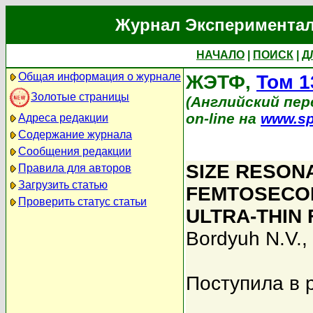
Журнал Экспериментал
НАЧАЛО
|
ПОИСК
|
Д
Общая информация о журнале
ЖЭТФ,
Том 1
Золотые страницы
(Английский пере
on-line на
www.sp
Адреса редакции
Содержание журнала
Сообщения редакции
SIZE RESON
Правила для авторов
Загрузить статью
FEMTOSECO
Проверить статус статьи
ULTRA-THIN 
Bordyuh N.V.
,
Поступила в 