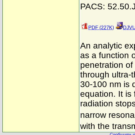
PACS: 52.50.
PDF (227K)
DJVU
An analytic ex
as a function o
penetration of
through ultra-t
30-100 nm is 
equation. It is
radiation stop
narrow resonan
with the trans
Сообщить о