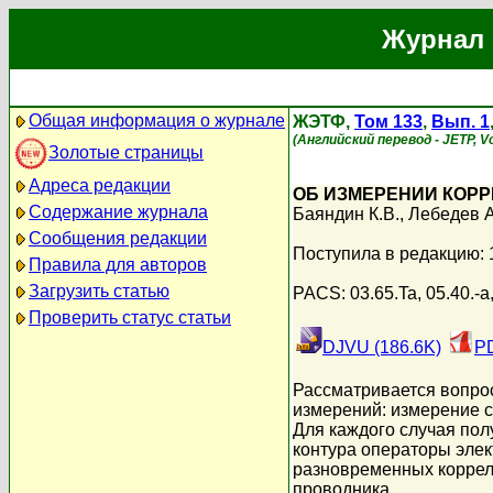
Журнал 
Общая информация о журнале
ЖЭТФ,
Том 133
,
Вып. 1
(Английский перевод - JETP, Vo
Золотые страницы
Адреса редакции
ОБ ИЗМЕРЕНИИ КОР
Содержание журнала
Баяндин К.В.
,
Лебедев А
Сообщения редакции
Поступила в редакцию: 
Правила для авторов
Загрузить статью
PACS: 03.65.Ta, 05.40.-a,
Проверить статус статьи
DJVU (186.6K)
PD
Рассматривается вопро
измерений: измерение 
Для каждого случая по
контура операторы элек
разновременных корреля
проводника.