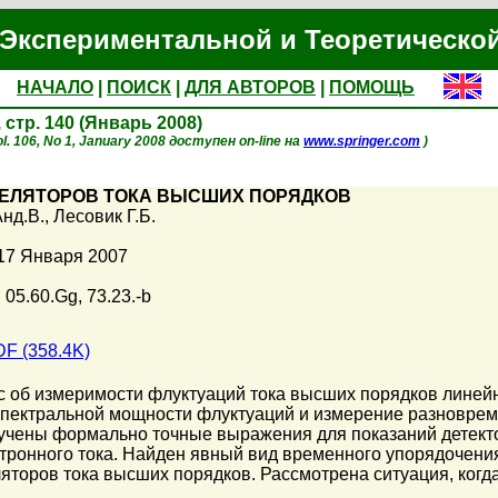
Экспериментальной и Теоретическо
НАЧАЛО
|
ПОИСК
|
ДЛЯ АВТОРОВ
|
ПОМОЩЬ
, стр. 140 (Январь 2008)
l. 106, No 1, January 2008 доступен on-line на
www.springer.com
)
РЕЛЯТОРОВ ТОКА ВЫСШИХ ПОРЯДКОВ
нд.В.
,
Лесовик Г.Б.
17 Января 2007
 05.60.Gg, 73.23.-b
F (358.4K)
с об измеримости флуктуаций тока высших порядков линей
спектральной мощности флуктуаций и измерение разноврем
лучены формально точные выражения для показаний детек
тронного тока. Найден явный вид временного упорядочения
торов тока высших порядков. Рассмотрена ситуация, когда