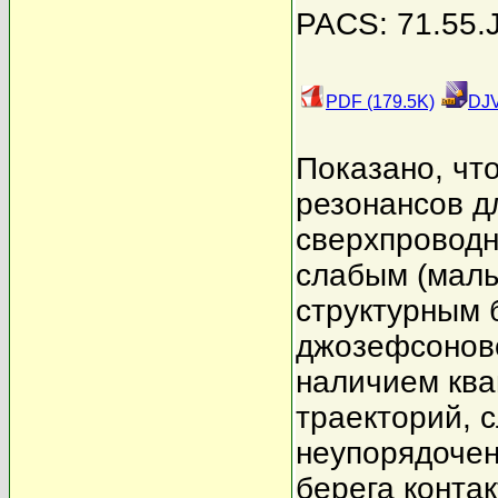
PACS: 71.55.
PDF (179.5K)
DJV
Показано, чт
резонансов д
сверхпроводн
слабым (малы
структурным 
джозефсоновс
наличием ква
траекторий, 
неупорядочен
берега контак