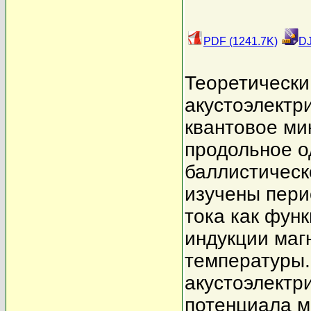
PDF (1241.7K)
DJ
Теоретически
акустоэлектр
квантовое ми
продольное о
баллистическ
изучены пери
тока как фун
индукции маг
температуры.
акустоэлектр
потенциала м