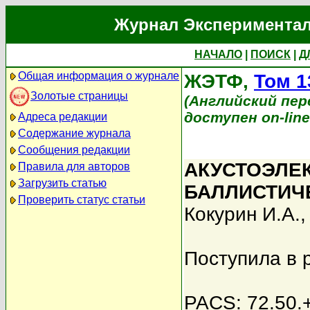
Журнал Экспериментал
НАЧАЛО
|
ПОИСК
|
Д
Общая информация о журнале
ЖЭТФ,
Том 1
Золотые страницы
(Английский перев
доступен on-lin
Адреса редакции
Содержание журнала
Сообщения редакции
АКУСТОЭЛЕК
Правила для авторов
Загрузить статью
БАЛЛИСТИЧ
Проверить статус статьи
Кокурин И.А.
Поступила в 
PACS: 72.50.+