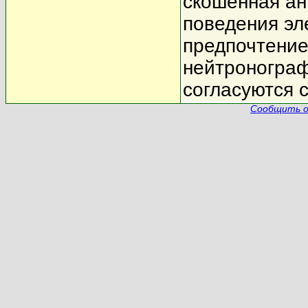
скошенная ан
поведения эл
предпочтение
нейтронограф
согласуются 
Сообщить о