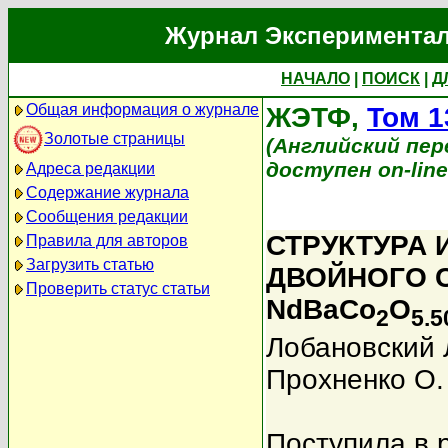
Журнал Экспериментал
НАЧАЛО
|
ПОИСК
|
Д
Общая информация о журнале
ЖЭТФ,
Том 1
Золотые страницы
(Английский перев
доступен on-lin
Адреса редакции
Содержание журнала
Сообщения редакции
СТРУКТУРА 
Правила для авторов
Загрузить статью
ДВОЙНОГО 
Проверить статус статьи
NdBaCo
O
2
5.5
Лобановский 
Прохненко О.
Поступила в 