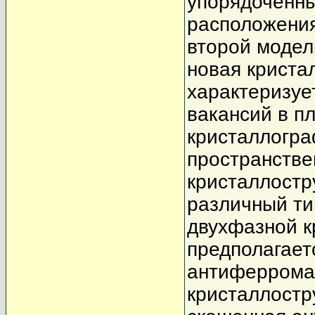
упорядоченн
расположения
второй модел
новая криста
характеризуе
вакансий в п
кристаллограф
пространств
кристаллостр
различный ти
двухфазной к
предполагает
антиферромаг
кристаллостр