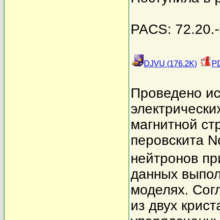
PACS: 72.20.-i
DJVU (176.2K)
PD
Проведено ис
электрических
магнитной ст
перовскита 
нейтронов пр
данных выпол
моделях. Сог
из двух крис