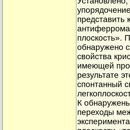
Установлено,
упорядочение
представить 
антиферромаг
плоскость». 
обнаружено с
свойства кри
имеющей прот
результате э
спонтанный с
легкоплоскос
К обнаружен
переходы меж
эксперимент