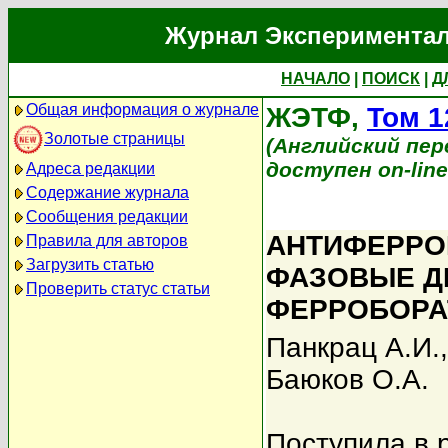
Журнал Экспериментал
НАЧАЛО
|
ПОИСК
|
Д
Общая информация о журнале
ЖЭТФ,
Том 1
Золотые страницы
(Английский перев
доступен on-lin
Адреса редакции
Содержание журнала
Сообщения редакции
АНТИФЕРРО
Правила для авторов
Загрузить статью
ФАЗОВЫЕ Д
Проверить статус статьи
ФЕРРОБОРА
Панкрац А.И.
Баюков О.А.
Поступила в 