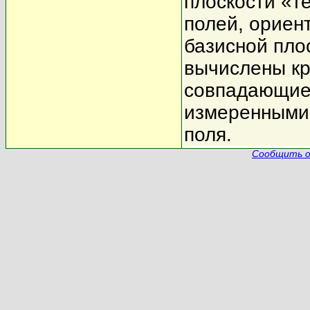
плоскости «т
полей, ориен
базисной пло
вычислены кр
совпадающие
измеренными 
поля.
Сообщить о