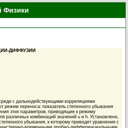
й Физики
ЦИИ-ДИФФУЗИИ
 среде с дальнодействующими корреляциями
т режим переноса: показатель степенного убывания
чения этих параметров, приводящие к режиму
я различных комбинаций значений u и h. Установлено,
степенного убывания, к которому приводят уравнения с
странственно-временными дробно-дифференциальными