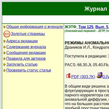
Журнал 
Общая информация о журнале
ЖЭТФ,
Том 125
,
Вып. 5
(Английский перевод - JETP, Vo
Золотые страницы
Адреса редакции
РЕЖИМЫ АНОМАЛЬНО
Содержание журнала
Драников И.Л.
,
Кондрате
Сообщения редакции
Поступила в редакцию: 
Правила для авторов
Загрузить статью
PACS: 66.30.Jt, 05.40.Fb
Проверить статус статьи
PDF (303.7K)
DJV
В общем виде решена з
флуктуирующих в прост
парного коррелятора ск
аномальной диффузии, и
что на больших расстоя
дробной пространствен