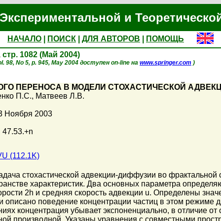
Экспериментальной и Теоретическо
НАЧАЛО
|
ПОИСК
|
ДЛЯ АВТОРОВ
|
ПОМОЩЬ
, стр. 1082 (Май 2004)
l. 98, No 5, p. 945, May 2004 доступен on-line на
www.springer.com
)
ГО ПЕРЕНОСА В МОДЕЛИ СТОХАСТИЧЕСКОЙ АДВЕК
нко П.С.
,
Матвеев Л.В.
3 Ноября 2003
, 47.53.+n
U (112.1K)
адача стохастической адвекции-диффузии во фрактальной
ранстве характеристик. Два основных параметра определяю
орости 2h и средняя скорость адвекции u. Определены зна
 описано поведение концентрации частиц в этом режиме дл
ниях концентрация убывает экспоненциально, в отличие от 
ной производной. Указаны уравнения с совместными про